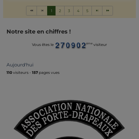
1
2
3
4
5
Notre site en chiffres !
ème
Vous êtes le
visiteur
Aujourd'hui
110
visiteurs -
157
pages vues