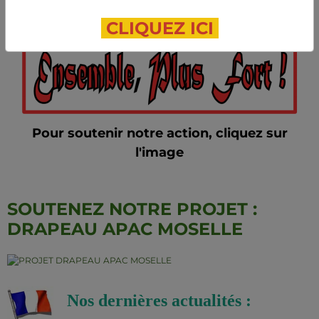
CLIQUEZ ICI
Pour soutenir notre action, cliquez sur
l'image
SOUTENEZ NOTRE PROJET :
DRAPEAU APAC MOSELLE
Nos dernières actualités :