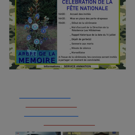
_________________
_________________
__________________
_________________