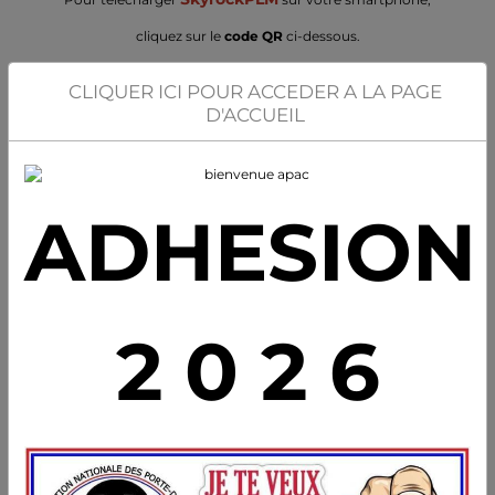
cliquez sur le
code QR
ci-dessous.
CLIQUER ICI POUR ACCEDER A LA PAGE
D'ACCUEIL
ADHESION
2 0 2 6
Pour découvrir le partenariat et les programmes de SkyrockPLM
CLIQUEZ ICI