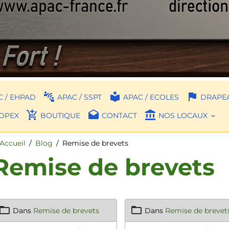
 / EHPAD
APAC / SSPT
APAC / ECOLES
DRAPEA
OPEX
BOUTIQUE
CONTACT
NOS LOCAUX
Accueil
Blog
Remise de brevets
Remise de brevets
Dans
Remise de brevets
Dans
Remise de brevet