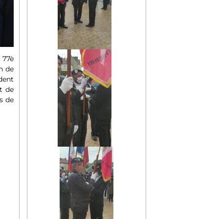
77è
on de
dent
t de
s de