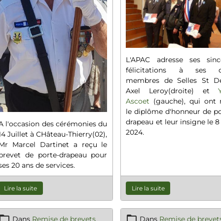
L'APAC adresse ses sinc
félicitations à ses 
membres de Selles St De
Axel Leroy(droite) et
Ascoet
(gauche), qui ont 
le diplôme d'honneur de po
drapeau et leur insigne le 
A l'occasion des cérémonies du
2024.
14 Juillet à CHâteau-Thierry(02),
Mr Marcel Dartinet a reçu le
brevet de porte-drapeau pour
ses 20 ans de services.
Lire la suite
Lire la suite
Dans
Remise de brevets
Dans
Remise de brevet