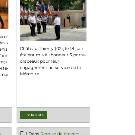
ères
deux
Château-Thierry (02), le 18 juin
nis,
étaient mis à l'honneur 3 porte-
Yann
drapeaux pour leur
reçu
engagement au service de la
rte-
Mémoire.
8 mai
Lire la suite
s
Dans
Remise de brevets