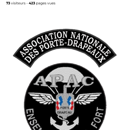
73
visiteurs -
423
pages vues