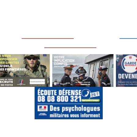
____
_________________
___
_________________