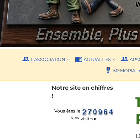
L'ASSOCIATION
ACTUALITES
APAC
MEMORIAL 
Notre site en chiffres
!
Vous êtes le
ème
visiteur
D