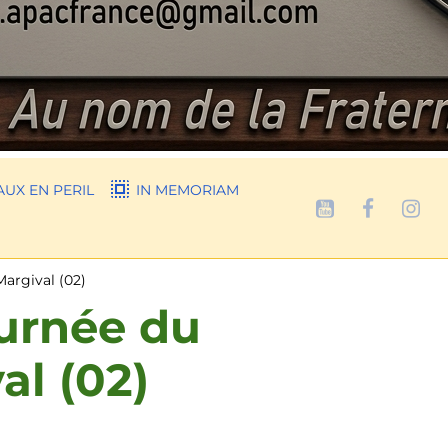
UX EN PERIL
IN MEMORIAM
Margival (02)
ournée du
al (02)