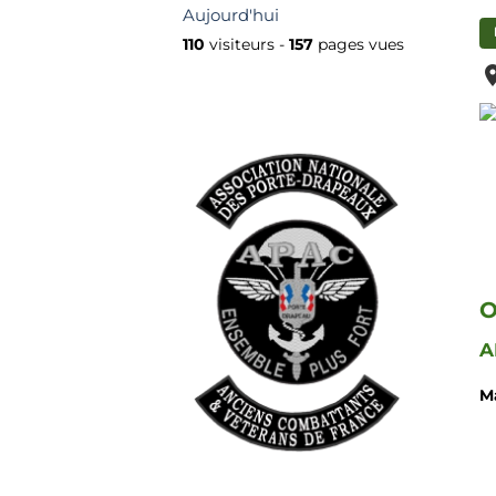
Aujourd'hui
110
visiteurs -
157
pages vues
O
A
M