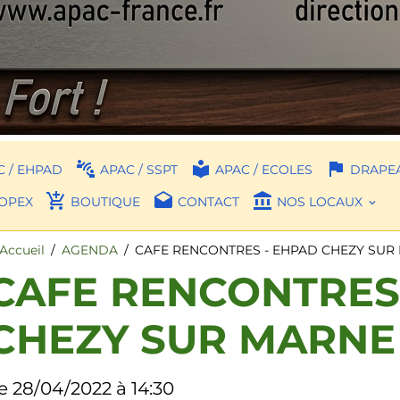
 / EHPAD
APAC / SSPT
APAC / ECOLES
DRAPEA
OPEX
BOUTIQUE
CONTACT
NOS LOCAUX
Accueil
AGENDA
CAFE RENCONTRES - EHPAD CHEZY SUR
CAFE RENCONTRES
CHEZY SUR MARNE
e 28/04/2022
à 14:30