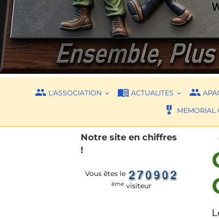
L'ASSOCIATION
ACTUALITES
APAC
MEMORIAL 
Notre site en chiffres
!
Vous êtes le
ème
visiteur
L