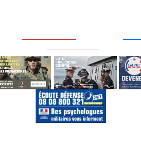
____
_________________
___
_________________