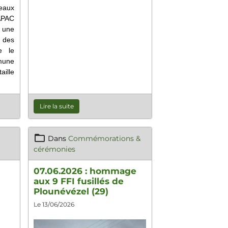
peaux
APAC
une
 des
e le
mune
aille
Lire la suite
Dans
Commémorations &
cérémonies
07.06.2026 : hommage
aux 9 FFI fusillés de
Plounévézel (29)
Le 13/06/2026