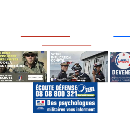
____
_________________
___
_________________