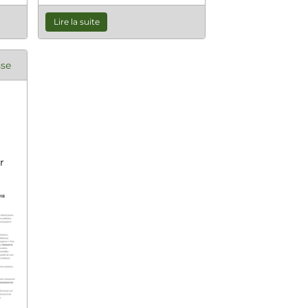
Lire la suite
sse
r