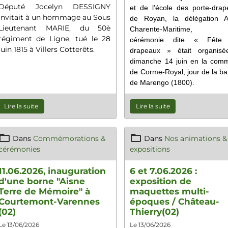
Député Jocelyn DESSIGNY
et de l’école des porte-dra
invitait à un hommage au Sous
de Royan, la délégation 
Lieutenant MARIE, du 50è
Charente-Maritime, 
régiment de Ligne, tué le 28
cérémonie dite « Fête
juin 1815 à Villers Cotterêts.
drapeaux » était organisé
dimanche 14 juin en la com
de Corme-Royal, jour de la bat
de Marengo (1800).
Lire la suite
Lire la suite
Dans
Commémorations &
Dans
Nos animations &
cérémonies
expositions
11.06.2026, inauguration
6 et 7.06.2026 :
d'une borne "Aisne
exposition de
Terre de Mémoire" à
maquettes multi-
Courtemont-Varennes
époques / Château-
(02)
Thierry(02)
Le 13/06/2026
Le 13/06/2026