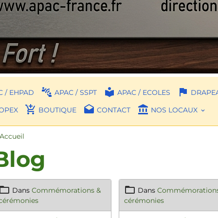
 / EHPAD
APAC / SSPT
APAC / ECOLES
DRAPEA
OPEX
BOUTIQUE
CONTACT
NOS LOCAUX
Accueil
Blog
Dans
Commémorations &
Dans
Commémorations
cérémonies
cérémonies