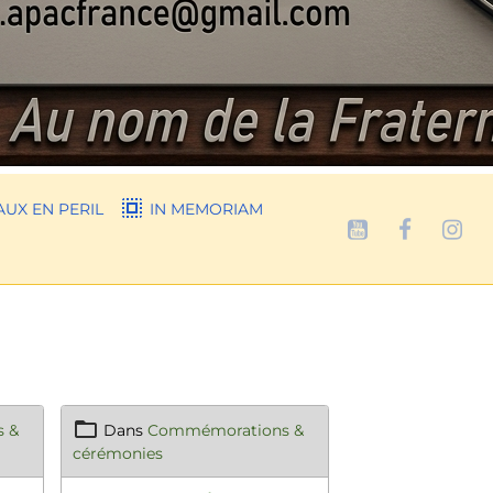
UX EN PERIL
IN MEMORIAM
 &
Dans
Commémorations &
cérémonies