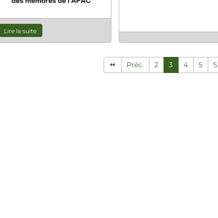
Lire la suite
Préc.
2
3
4
5
S