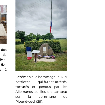
des
 du
944,
ition
es à
Cérémonie d'hommage aux 9
patriotes FFI qui furent arrêtés,
torturés et pendus par les
Allemands au lieu-dit Lamprat
sur la commune de
Plounévézel (29).