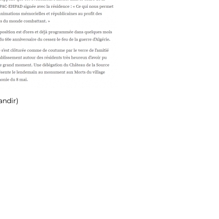
andir)