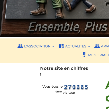
L'ASSOCIATION
ACTUALITES
APAC
MEMORIAL 
Notre site en chiffres
!
Vous êtes le
ème
visiteur