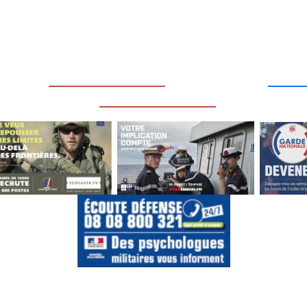
____
_________________
___
_________________