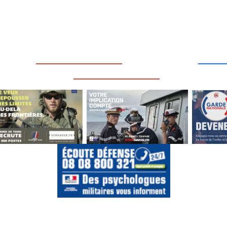
____
_________________
___
_________________