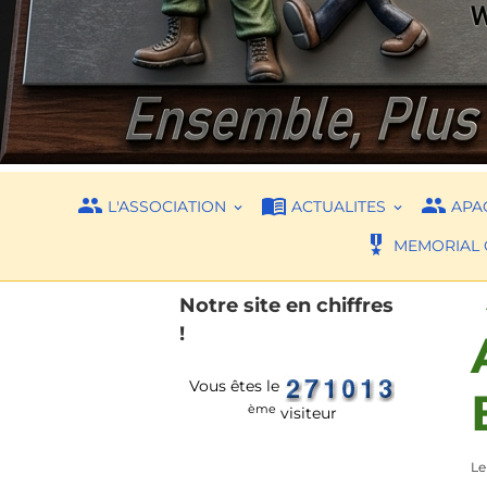
L'ASSOCIATION
ACTUALITES
APAC
MEMORIAL 
Notre site en chiffres
!
Vous êtes le
ème
visiteur
Le