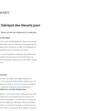
andir)