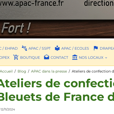
 / EHPAD
APAC / SSPT
APAC / ECOLES
DRAPEA
OPEX
BOUTIQUE
CONTACT
NOS LOCAUX
Accueil
Blog
APAC dans la presse
Ateliers de confection 
Ateliers de confect
Bleuets de France d
 12/11/2024