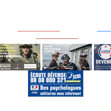
____
_________________
___
_________________