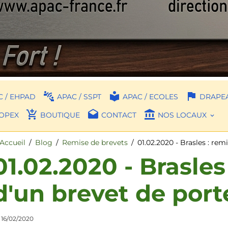
 / EHPAD
APAC / SSPT
APAC / ECOLES
DRAPEA
OPEX
BOUTIQUE
CONTACT
NOS LOCAUX
Accueil
Blog
Remise de brevets
01.02.2020 - Brasles : re
01.02.2020 - Brasles
d'un brevet de por
 16/02/2020