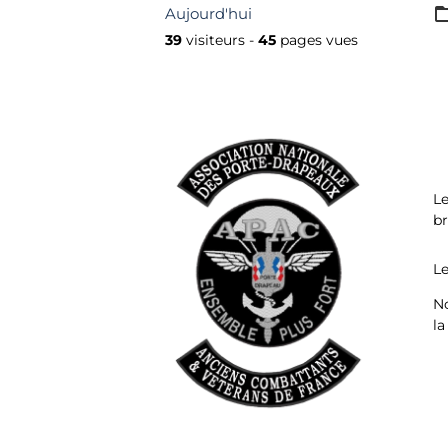
Aujourd'hui
39
visiteurs -
45
pages vues
Le
br
Le
No
la