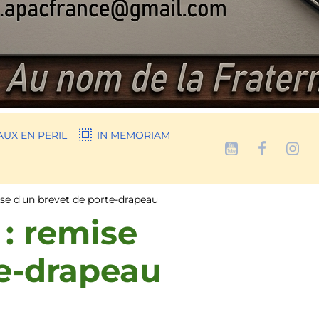
UX EN PERIL
IN MEMORIAM
mise d'un brevet de porte-drapeau
 : remise
te-drapeau