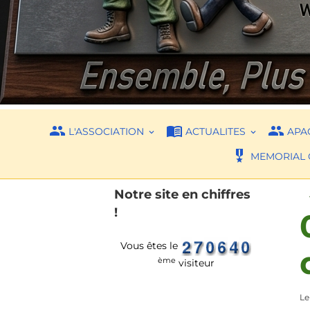
L'ASSOCIATION
ACTUALITES
APAC
MEMORIAL 
Notre site en chiffres
!
Vous êtes le
ème
visiteur
Le