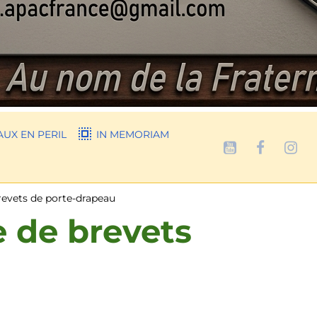
UX EN PERIL
IN MEMORIAM
revets de porte-drapeau
e de brevets