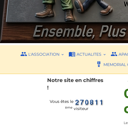
L'ASSOCIATION
ACTUALITES
APAC
MEMORIAL 
Notre site en chiffres
!
Vous êtes le
ème
visiteur
Le