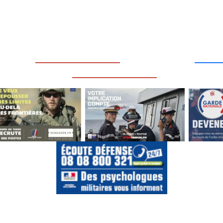
____
_________________
___
_________________