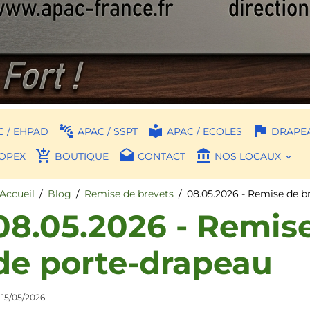
 / EHPAD
APAC / SSPT
APAC / ECOLES
DRAPEA
OPEX
BOUTIQUE
CONTACT
NOS LOCAUX
Accueil
Blog
Remise de brevets
08.05.2026 - Remise de b
08.05.2026 - Remis
de porte-drapeau
 15/05/2026