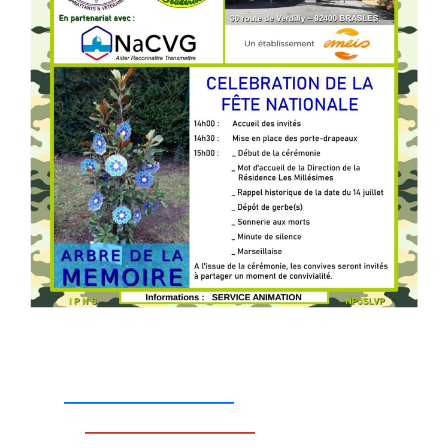
_________________
_________________