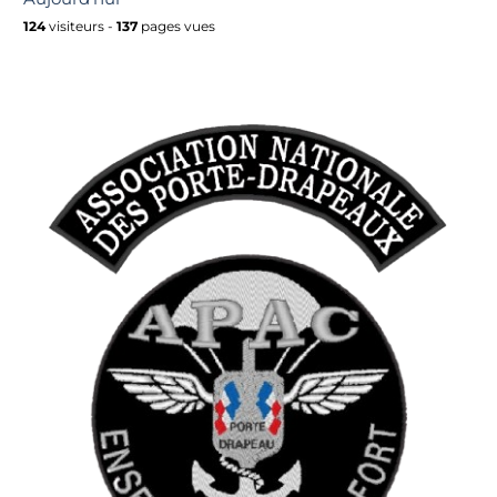
124
visiteurs -
137
pages vues