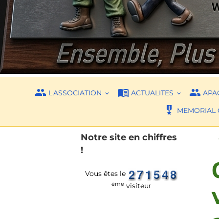
L'ASSOCIATION
ACTUALITES
APAC
MEMORIAL 
Notre site en chiffres
!
Vous êtes le
ème
visiteur