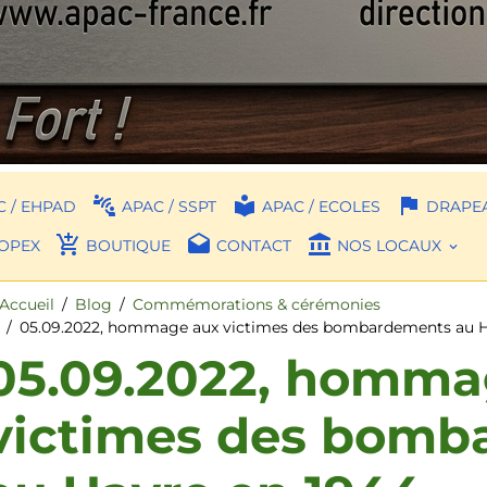
 / EHPAD
APAC / SSPT
APAC / ECOLES
DRAPEA
OPEX
BOUTIQUE
CONTACT
NOS LOCAUX
Accueil
Blog
Commémorations & cérémonies
05.09.2022, hommage aux victimes des bombardements au H
05.09.2022, homma
victimes des bomb