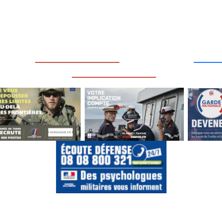
____
_________________
___
_________________