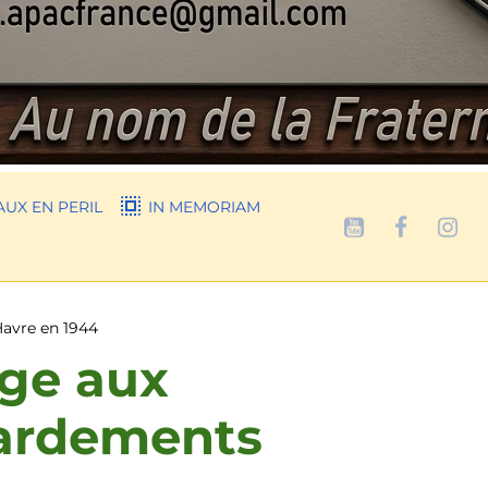
UX EN PERIL
IN MEMORIAM
avre en 1944
ge aux
ardements