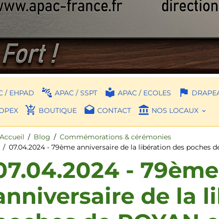
 / EHPAD
APAC / SSPT
APAC / ECOLES
DRAPEA
OPEX
BOUTIQUE
CONTACT
NOS LOCAUX
Accueil
Blog
Commémorations & cérémonies
07.04.2024 - 79ème anniversaire de la libération des poche
07.04.2024 - 79ème
anniversaire de la l