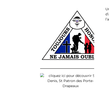
U
d
l’
______________________________________