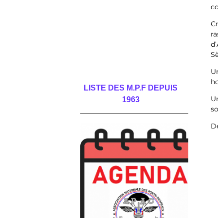
co
Cr
ra
d
Sè
Un
ho
LISTE DES M.P.F DEPUIS
Un
1963
so
______________________________________
De