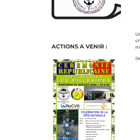
Un
c
ACTIONS A VENIR :
m
(s