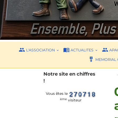
L'ASSOCIATION
ACTUALITES
APAC
MEMORIAL 
Notre site en chiffres
!
Vous êtes le
ème
visiteur