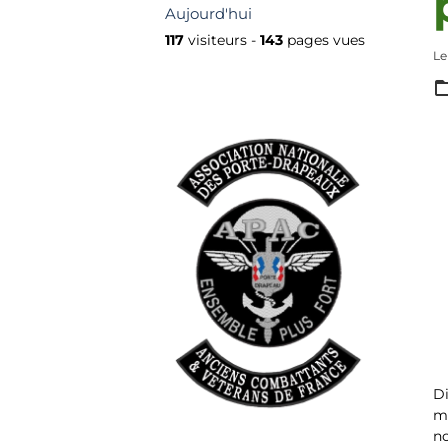
Aujourd'hui
117
visiteurs -
143
pages vues
Le
Di
ma
n