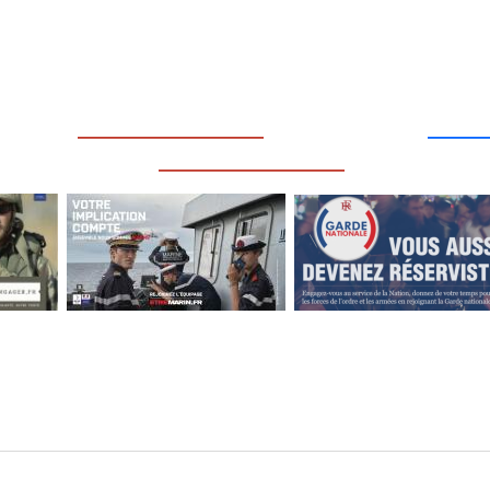
____
_________________
___
_________________
Gestion des cookies