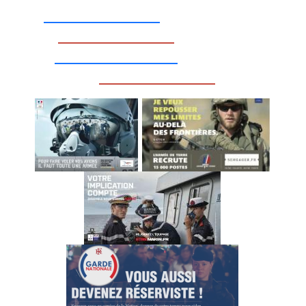
_________________
_________________
__________________
_________________