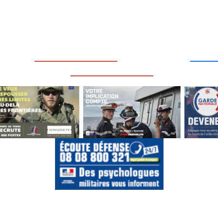
____
_________________
___
_________________