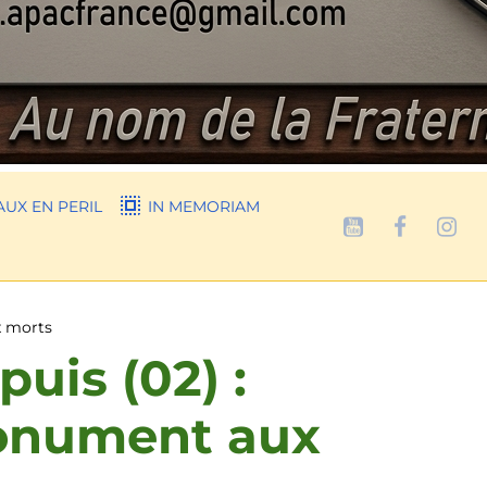
UX EN PERIL
IN MEMORIAM
x morts
uis (02) :
onument aux