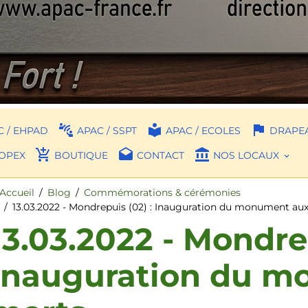
 / EHPAD
APAC / SSPT
APAC / ECOLES
DRAPEA
OPEX
BOUTIQUE
CONTACT
NOS LOCAUX
Accueil
Blog
Commémorations & cérémonies
13.03.2022 - Mondrepuis (02) : Inauguration du monument au
13.03.2022 - Mondrep
Inauguration du m