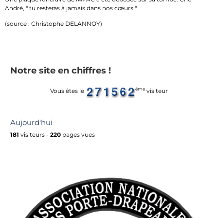
André, " tu resteras à jamais dans nos cœurs " .
(source : Christophe DELANNOY)
Notre site en chiffres !
ème
Vous êtes le
visiteur
Aujourd'hui
181
visiteurs -
220
pages vues