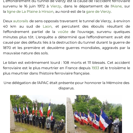
L’effondrement du tunnel de Vierzy est la cause de l'accident ferroviaire
survenu le 16 juin 1972 à
Vierzy
, dans le département de l'
Aisne
, sur
la
ligne de La Plaine à Hirson
, au nord-est de la
gare de Vierzy
.
Deux
autorails
de sens opposés traversent le tunnel de Vierzy, à environ
40 km au sud de
Laon
, et percutent des éboulis résultant de
l'effondrement partiel de la
voûte
de l'ouvrage, survenu quelques
minutes plus tôt. L'enquête a déterminé que l'effondrement avait été
causé par des défauts liés à la destruction du tunnel durant la guerre de
1870 et les première et deuxième guerres mondiales, aggravés par la
mauvaise nature des sols.
Le bilan est extrêmement lourd : 108 morts et 111 blessés. Cet accident
ferroviaire est le plus meurtrier en France depuis
1933
et le troisième le
plus meurtrier dans l'histoire ferroviaire française.
Une délégation de l'APAC était présente pour honnorer la Mémoire des
disparus.