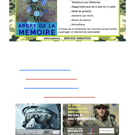
_________________
_________________
__________________
_________________