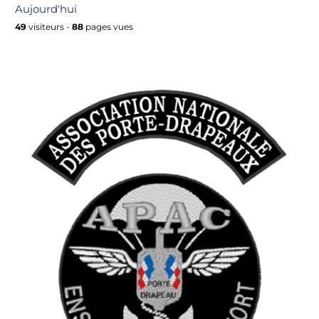
Aujourd'hui
49
visiteurs -
88
pages vues