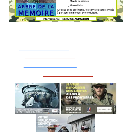
_________________
_________________
__________________
_________________