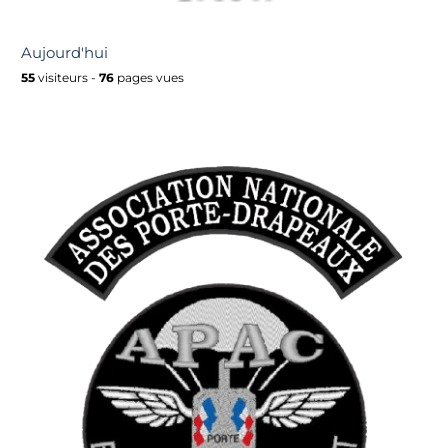
Aujourd'hui
55
visiteurs -
76
pages vues