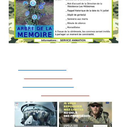
_________________
_________________
__________________
_________________