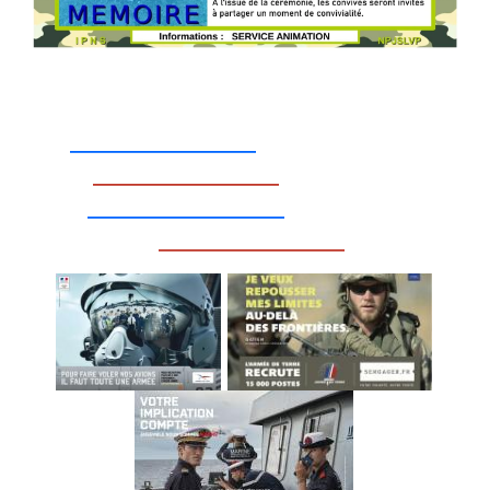
_________________
_________________
__________________
_________________