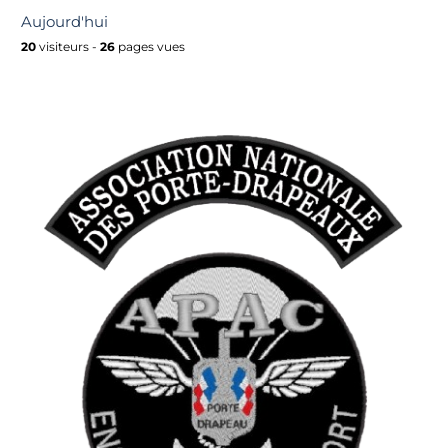
Aujourd'hui
20
visiteurs -
26
pages vues