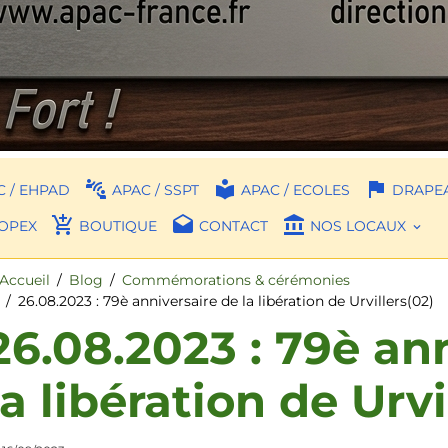
 / EHPAD
APAC / SSPT
APAC / ECOLES
DRAPEA
OPEX
BOUTIQUE
CONTACT
NOS LOCAUX
Accueil
Blog
Commémorations & cérémonies
26.08.2023 : 79è anniversaire de la libération de Urvillers(02)
26.08.2023 : 79è an
la libération de Urvi