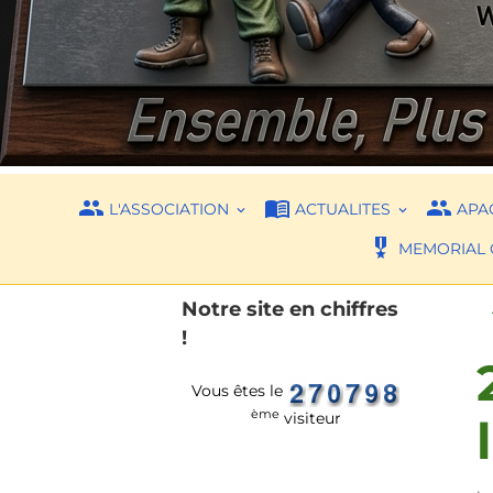
L'ASSOCIATION
ACTUALITES
APAC
MEMORIAL 
Notre site en chiffres
!
Vous êtes le
ème
visiteur