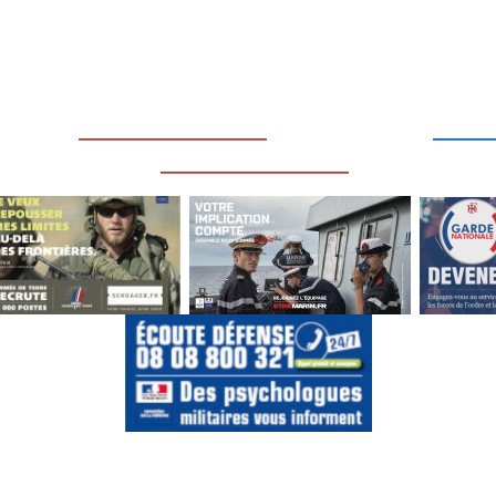
____
_________________
___
_________________