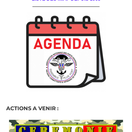
______________________________________
ACTIONS A VENIR :