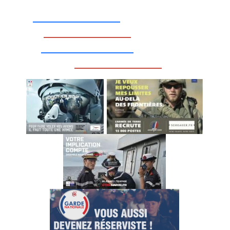
_________________
_________________
__________________
_________________