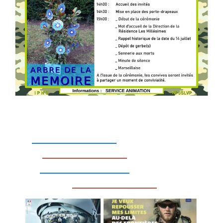
_________________
_________________
__________________
_________________