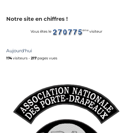
Notre site en chiffres !
ème
Vous êtes le
visiteur
Aujourd'hui
174
visiteurs -
217
pages vues