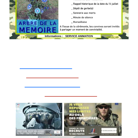
_________________
_________________
__________________
_________________