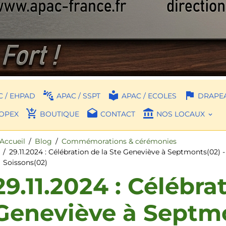
 / EHPAD
APAC / SSPT
APAC / ECOLES
DRAPEA
OPEX
BOUTIQUE
CONTACT
NOS LOCAUX
Accueil
Blog
Commémorations & cérémonies
29.11.2024 : Célébration de la Ste Geneviève à Septmonts(02
Soissons(02)
29.11.2024 : Célébra
Geneviève à Septmo