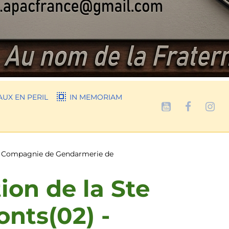
UX EN PERIL
IN MEMORIAM
) - Compagnie de Gendarmerie de
tion de la Ste
nts(02) -