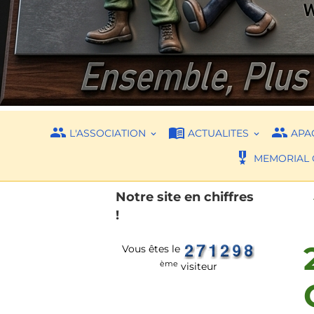
L'ASSOCIATION
ACTUALITES
APAC
MEMORIAL 
Notre site en chiffres
!
Vous êtes le
ème
visiteur