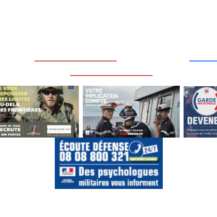
____
_________________
___
_________________