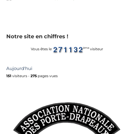
Notre site en chiffres !
ème
Vous êtes le
visiteur
Aujourd'hui
151
visiteurs -
275
pages vues