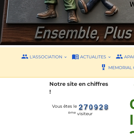
L'ASSOCIATION
ACTUALITES
APAC
MEMORIAL 
Notre site en chiffres
!
Vous êtes le
ème
visiteur