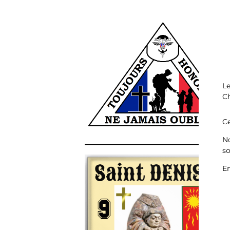
Le
Ch
Ce
No
______________________________________
so
En