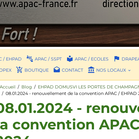
 / EHPAD
APAC / SSPT
APAC / ECOLES
DRAPEA
OPEX
BOUTIQUE
CONTACT
NOS LOCAUX
Accueil
Blog
EHPAD DOMUSVI LES PORTES DE CHAMPAGNE
08.01.2024 - renouvellement de la convention APAC / EHPAD
08.01.2024 - renou
la convention APA