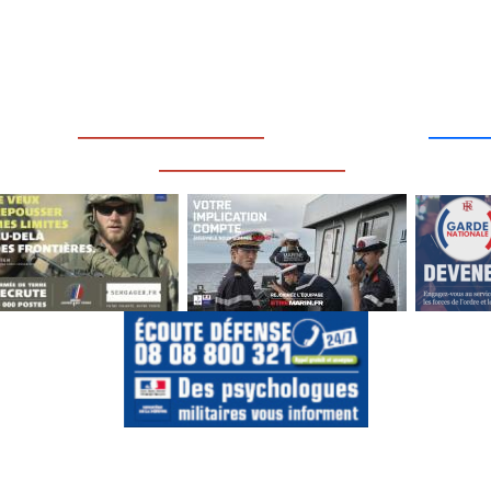
____
_________________
___
_________________