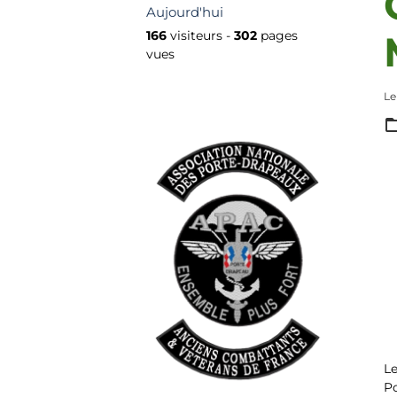
Aujourd'hui
166
visiteurs -
302
pages
vues
Le
L
P