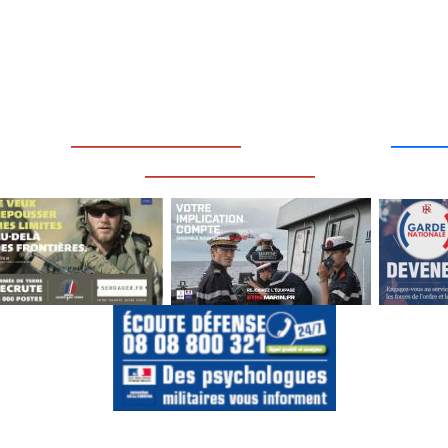
____
_________________
___
_________________