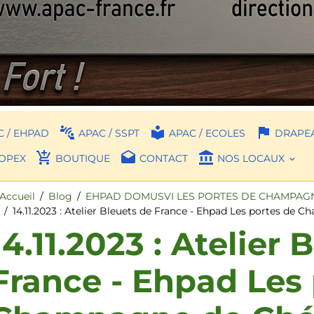
 / EHPAD
APAC / SSPT
APAC / ECOLES
DRAPEA
OPEX
BOUTIQUE
CONTACT
NOS LOCAUX
Accueil
Blog
EHPAD DOMUSVI LES PORTES DE CHAMPAGNE
14.11.2023 : Atelier Bleuets de France - Ehpad Les portes de
14.11.2023 : Atelier 
France - Ehpad Les 