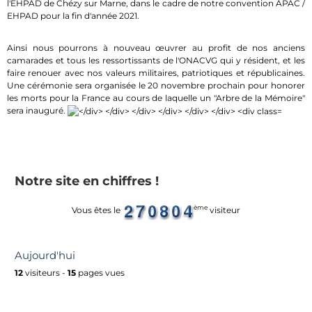
l'EHPAD de Chézy sur Marne, dans le cadre de notre convention APAC /
EHPAD pour la fin d'année 2021.
Ainsi nous pourrons à nouveau œuvrer au profit de nos anciens
camarades et tous les ressortissants de l'ONACVG qui y résident, et les
faire renouer avec nos valeurs militaires, patriotiques et républicaines.
Une cérémonie sera organisée le 20 novembre prochain pour honorer
les morts pour la France au cours de laquelle un "Arbre de la Mémoire"
sera inauguré.
Notre site en chiffres !
ème
Vous êtes le
visiteur
Aujourd'hui
12
visiteurs -
15
pages vues