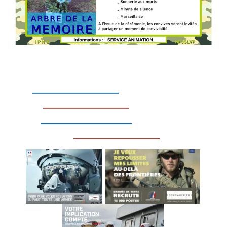
_________________
_________________
__________________
_________________