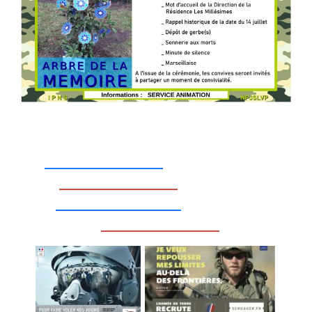
_________________
_________________
__________________
_________________