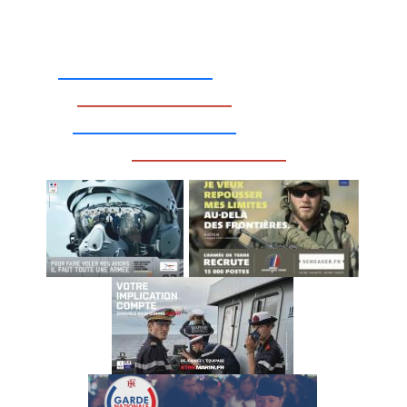
_________________
_________________
__________________
_________________