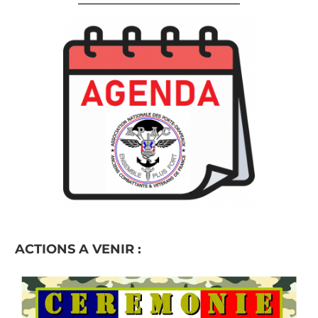
______________________________________
ACTIONS A VENIR :