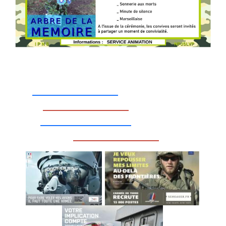
_________________
_________________
__________________
_________________