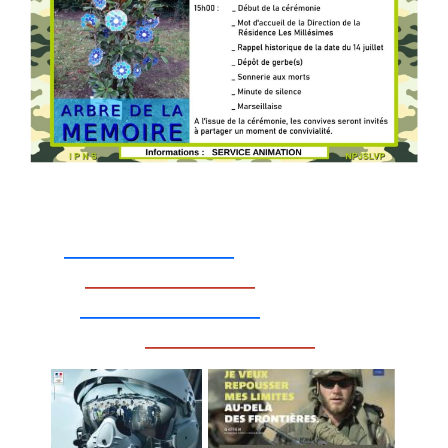
_________________
_________________
__________________
_________________