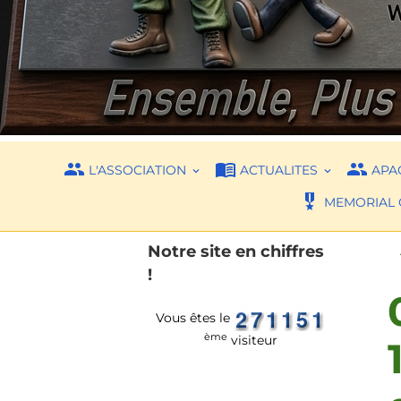
L'ASSOCIATION
ACTUALITES
APAC
MEMORIAL 
Notre site en chiffres
!
Vous êtes le
ème
visiteur