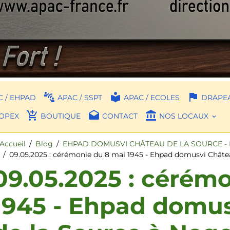
 / EHPAD
APAC / SSPT
APAC / ECOLES
DRAPEA
OPEX
BOUTIQUE
CONTACT
NOS LOCAUX
Accueil
Blog
EHPAD DOMUSVI CHÂTEAU DE LA SOURCE - 
09.05.2025 : cérémonie du 8 mai 1945 - Ehpad domusvi Châtea
09.05.2025 : cérém
1945 - Ehpad domu