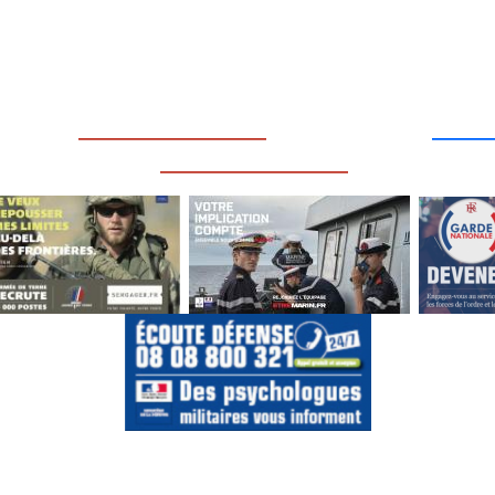
____
_________________
___
_________________