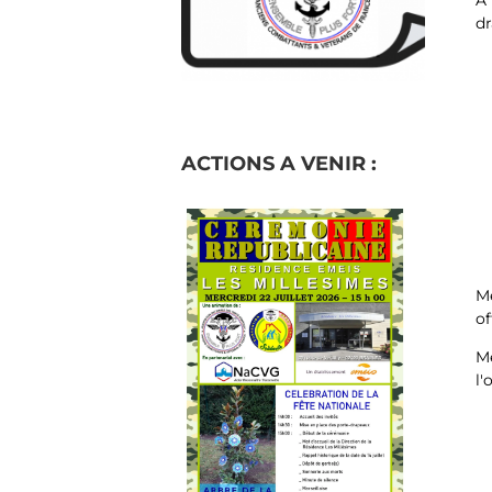
A 
dr
ACTIONS A VENIR :
Me
of
Me
l'