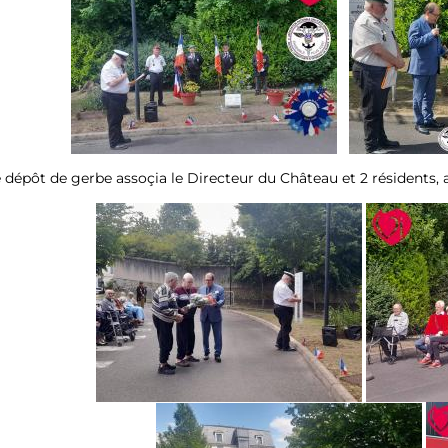
 dépôt de gerbe assoçia le Directeur du Château et 2 résidents,