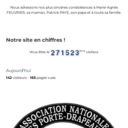
Nous adressons nos plus sincères condoléances à Marie-Agnès
FEUVRIER, sa maman, Patrick PAYE, son papa et à toute sa famille.
Notre site en chiffres !
ème
Vous êtes le
visiteur
Aujourd'hui
142
visiteurs -
165
pages vues