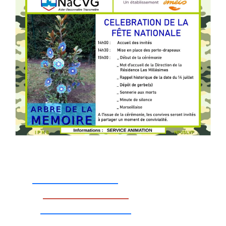
_________________
_________________
__________________
_________________