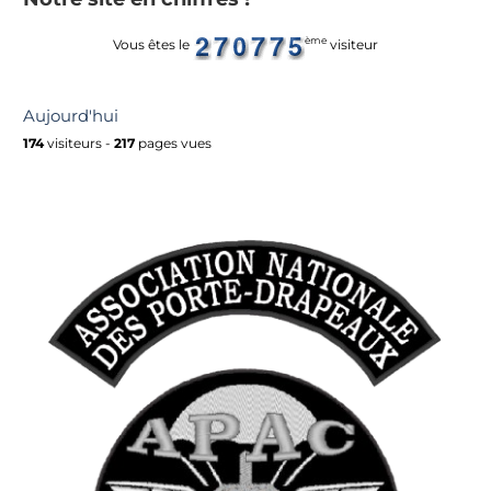
ème
Vous êtes le
visiteur
Aujourd'hui
174
visiteurs -
217
pages vues