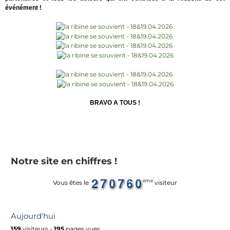
événément !
BRAVO A TOUS !
Notre site en chiffres !
ème
Vous êtes le
visiteur
Aujourd'hui
159
visiteurs -
195
pages vues