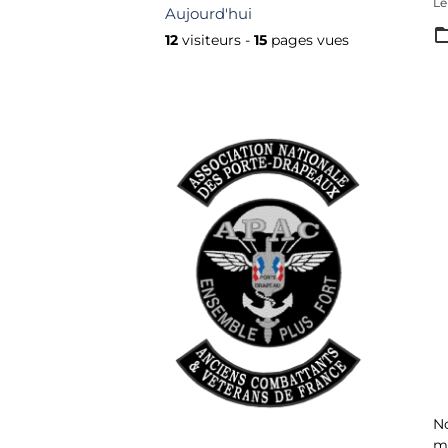
Le
Aujourd'hui
12
visiteurs -
15
pages vues
No
ma