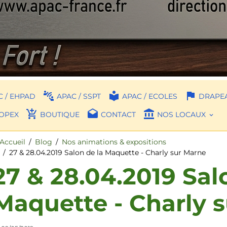
 / EHPAD
APAC / SSPT
APAC / ECOLES
DRAPEA
OPEX
BOUTIQUE
CONTACT
NOS LOCAUX
Accueil
Blog
Nos animations & expositions
27 & 28.04.2019 Salon de la Maquette - Charly sur Marne
27 & 28.04.2019 Sal
Maquette - Charly 