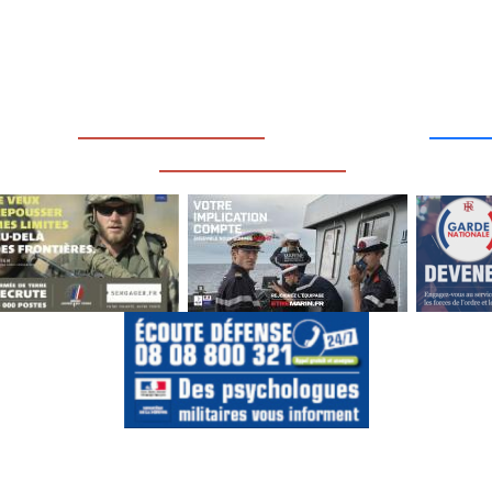
____
_________________
___
_________________