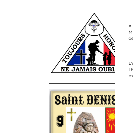
A
Ma
de
L'
LE
mi
______________________________________