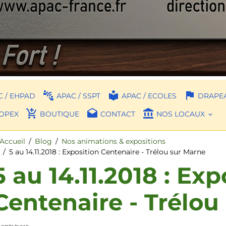
 / EHPAD
APAC / SSPT
APAC / ECOLES
DRAPEA
OPEX
BOUTIQUE
CONTACT
NOS LOCAUX
Accueil
Blog
Nos animations & expositions
5 au 14.11.2018 : Exposition Centenaire - Trélou sur Marne
5 au 14.11.2018 : Exp
Centenaire - Trélou