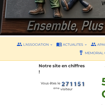
L'ASSOCIATION
ACTUALITES
APAC
MEMORIAL 
Notre site en chiffres
!
Vous êtes le
ème
visiteur