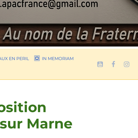
UX EN PERIL
IN MEMORIAM
osition
 sur Marne