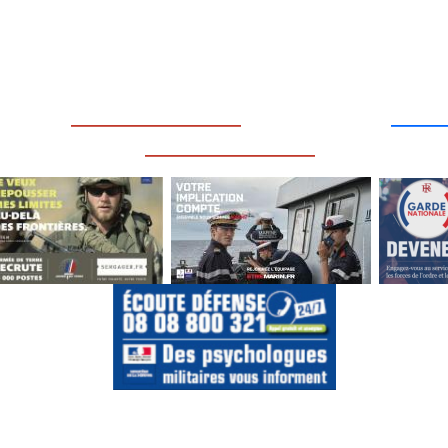
____
_________________
___
_________________