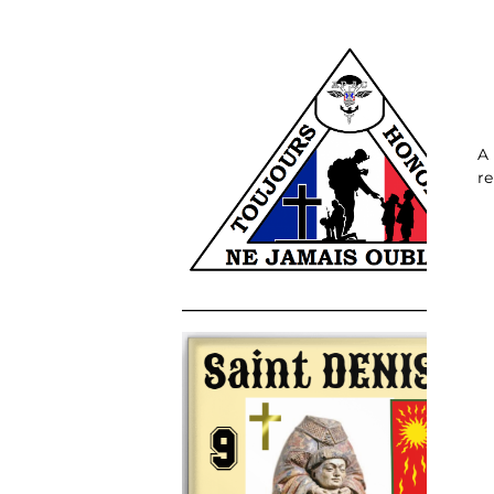
A 
re
______________________________________