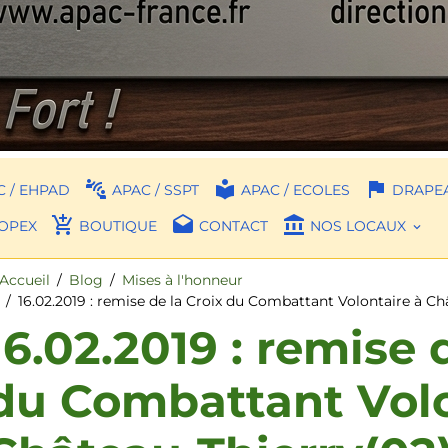
 / EHPAD
APAC / SSPT
APAC / ECOLES
DRAPEA
OPEX
BOUTIQUE
CONTACT
NOS LOCAUX
Accueil
Blog
Mises à l'honneur
16.02.2019 : remise de la Croix du Combattant Volontaire à Ch
16.02.2019 : remise 
du Combattant Volo