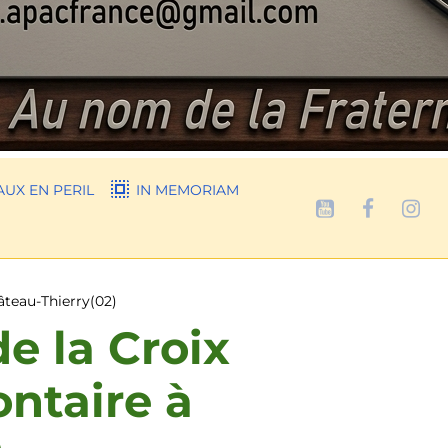
UX EN PERIL
IN MEMORIAM
âteau-Thierry(02)
de la Croix
ntaire à