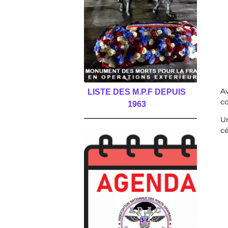
A
LISTE DES M.P.F DEPUIS
co
1963
______________________________________
Un
cé