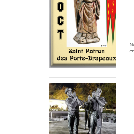
No
co
______________________________________