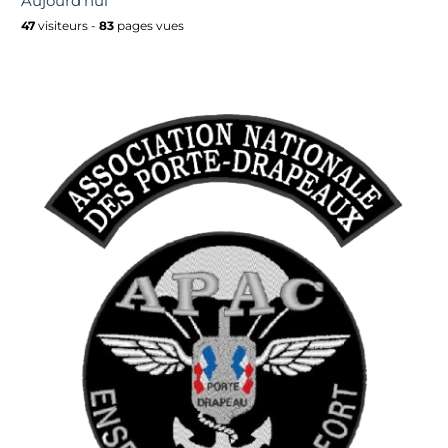
Aujourd'hui
47
visiteurs -
83
pages vues