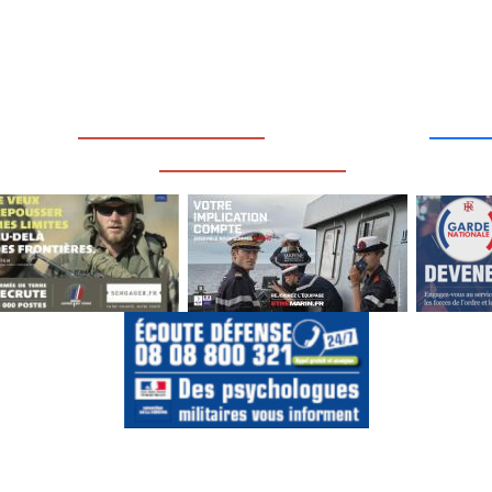
____
_________________
___
_________________