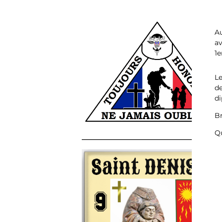
A
av
1e
Le
de
di
Br
Qu
______________________________________