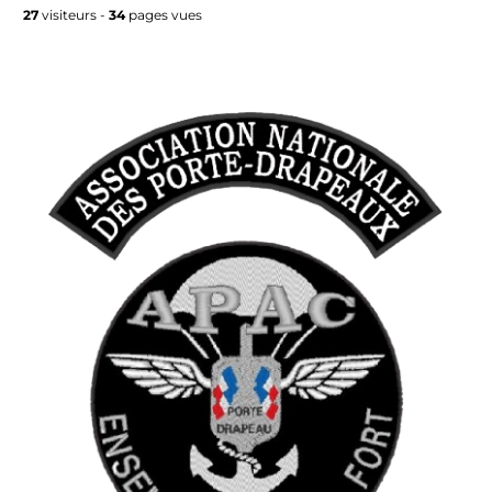
27
visiteurs -
34
pages vues