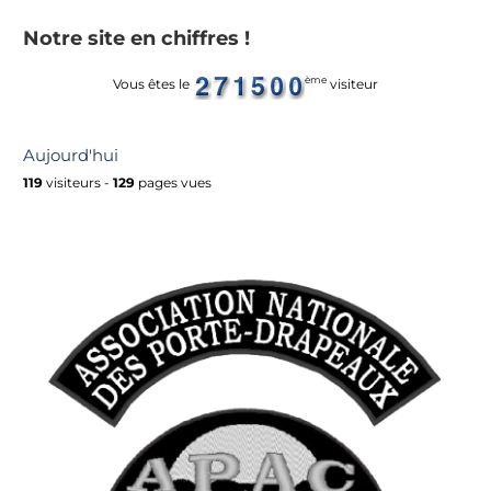
Notre site en chiffres !
ème
Vous êtes le
visiteur
Aujourd'hui
119
visiteurs -
129
pages vues