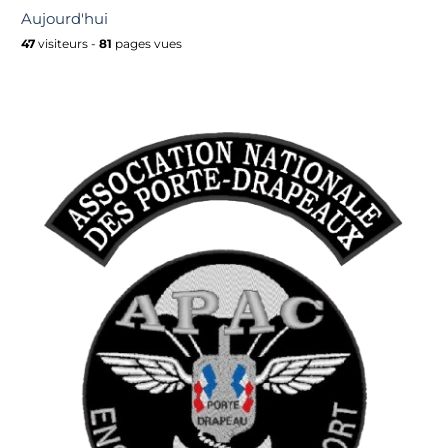
Aujourd'hui
47
visiteurs -
81
pages vues